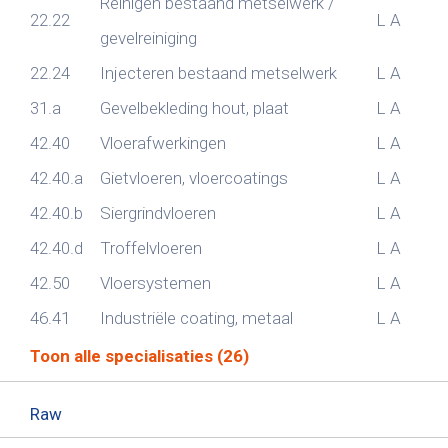
Reinigen bestaand metselwerk /
22.22
L
A
gevelreiniging
22.24
Injecteren bestaand metselwerk
L
A
31.a
Gevelbekleding hout, plaat
L
A
42.40
Vloerafwerkingen
L
A
42.40.a
Gietvloeren, vloercoatings
L
A
42.40.b
Siergrindvloeren
L
A
42.40.d
Troffelvloeren
L
A
42.50
Vloersystemen
L
A
46.41
Industriële coating, metaal
L
A
Toon alle specialisaties (26)
Raw