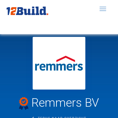
Toggle
navigat
Remmers BV