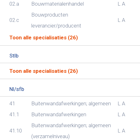
02.a
Bouwmaterialenhandel
L
A
Bouwproducten
02.c
L
A
leverancier/producent
Toon alle specialisaties (26)
Stlb
Toon alle specialisaties (26)
Nl/sfb
41
Buitenwandafwerkingen; algemeen
L
A
41.1
Buitenwandafwerkingen
L
A
Buitenwandafwerkingen; algemeen
41.10
L
A
(verzamelniveau)