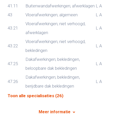
41.11
Buitenwandafwerkingen; afwerklagen
L
A
43
Vloerafwerkingen; algemeen
L
A
Vloerafwerkingen; niet verhoogd,
43.21
L
A
afwerklagen
Vloerafwerkingen; niet verhoogd,
43.22
L
A
bekledingen
Dakafwerkingen; bekledingen,
47.25
L
A
beloopbare dak bekledingen
Dakafwerkingen; bekledingen,
47.26
L
A
berijdbare dak bekledingen
Toon alle specialisaties (26)
Meer informatie