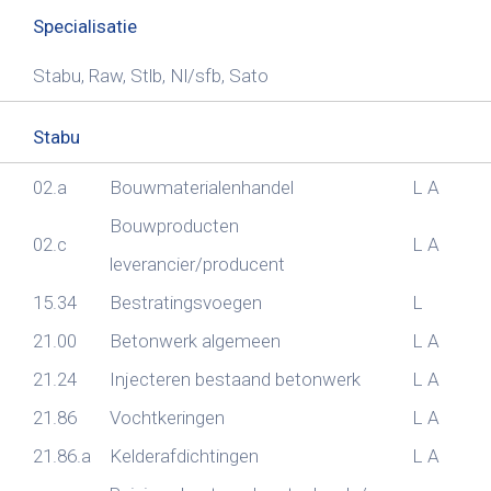
Specialisatie
Stabu, Raw, Stlb, Nl/sfb, Sato
Stabu
02.a
Bouwmaterialenhandel
L
A
Bouwproducten
02.c
L
A
leverancier/producent
15.34
Bestratingsvoegen
L
21.00
Betonwerk algemeen
L
A
21.24
Injecteren bestaand betonwerk
L
A
21.86
Vochtkeringen
L
A
21.86.a
Kelderafdichtingen
L
A