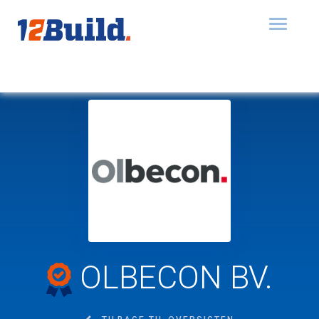
Toggle
navigat
OLBECON BV.