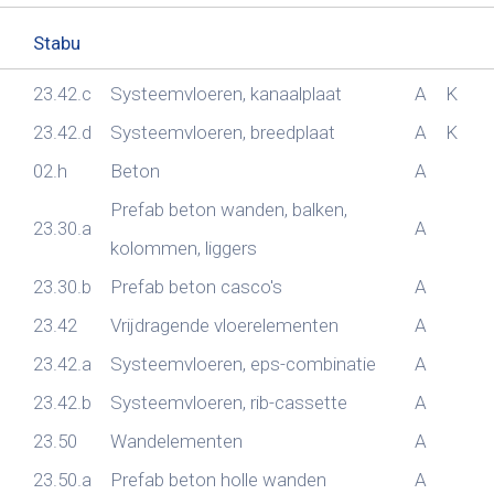
Stabu
23.42.c
Systeemvloeren, kanaalplaat
A
K
23.42.d
Systeemvloeren, breedplaat
A
K
02.h
Beton
A
Prefab beton wanden, balken,
23.30.a
A
kolommen, liggers
23.30.b
Prefab beton casco's
A
23.42
Vrijdragende vloerelementen
A
23.42.a
Systeemvloeren, eps-combinatie
A
23.42.b
Systeemvloeren, rib-cassette
A
23.50
Wandelementen
A
23.50.a
Prefab beton holle wanden
A