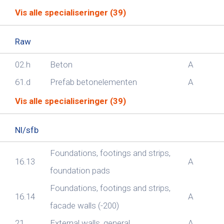
Vis alle specialiseringer (39)
Raw
02.h
Beton
A
61.d
Prefab betonelementen
A
Vis alle specialiseringer (39)
Nl/sfb
Foundations, footings and strips,
16.13
A
foundation pads
Foundations, footings and strips,
16.14
A
facade walls (-200)
21
External walls, general
A