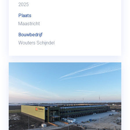
2025
Plaats
Maastricht
Bouwbedrijf
Wouters Schijndel