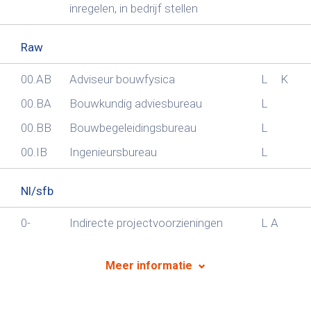
inregelen, in bedrijf stellen
Raw
00.AB
Adviseur bouwfysica
L
K
00.BA
Bouwkundig adviesbureau
L
00.BB
Bouwbegeleidingsbureau
L
00.IB
Ingenieursbureau
L
Nl/sfb
0-
Indirecte projectvoorzieningen
L
A
Meer informatie