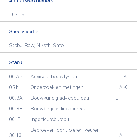
Aantal werknemers
10 - 19
Specialisatie
Stabu, Raw, Nl/sfb, Sato
Stabu
00.AB
Adviseur bouwfysica
L
K
05.h
Onderzoek en metingen
L
A
K
00.BA
Bouwkundig adviesbureau
L
00.BB
Bouwbegeleidingsbureau
L
00.IB
Ingenieursbureau
L
Beproeven, controleren, keuren,
30.13
A