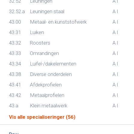
32.52
Leuningen
A
I
32.52.a
Leuningen staal
A
I
43.00
Metaal- en kunststofwerk
A
I
43.31
Luiken
A
I
43.32
Roosters
A
I
43.33
Omrandingen
A
I
43.34
Luifel-/dakelementen
A
I
43.38
Diverse onderdelen
A
I
43.41
Afdekprofielen
A
I
43.42
Metaalprofielen
A
I
43.a
Klein metaalwerk
A
I
Vis alle specialiseringer (56)