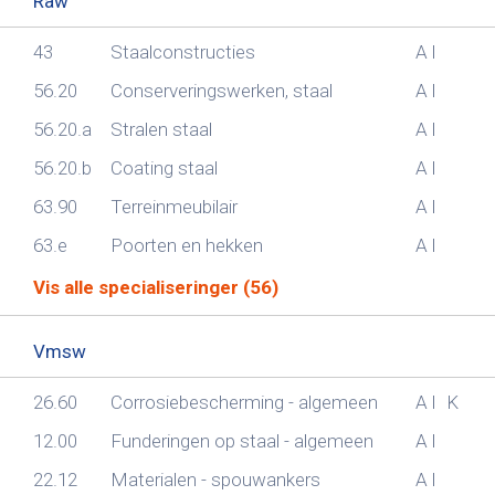
Raw
43
Staalconstructies
A
I
56.20
Conserveringswerken, staal
A
I
56.20.a
Stralen staal
A
I
56.20.b
Coating staal
A
I
63.90
Terreinmeubilair
A
I
63.e
Poorten en hekken
A
I
Vis alle specialiseringer (56)
Vmsw
26.60
Corrosiebescherming - algemeen
A
I
K
12.00
Funderingen op staal - algemeen
A
I
22.12
Materialen - spouwankers
A
I