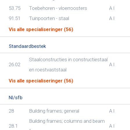
53.75
Toebehoren - vloerroosters
A
I
91.51
Tuinpoorten - staal
A
I
Vis alle specialiseringer (56)
Standaardbestek
Staalconstructies in constructiestaal
26.02
A
I
en roestvaststaal
Vis alle specialiseringer (56)
Nl/sfb
28
Building frames; general
A
I
Building frames; columns and beam
28.1
A
I