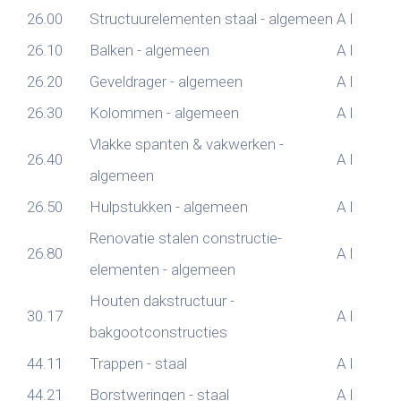
26.00
Structuurelementen staal - algemeen
A
I
26.10
Balken - algemeen
A
I
26.20
Geveldrager - algemeen
A
I
26.30
Kolommen - algemeen
A
I
Vlakke spanten & vakwerken -
26.40
A
I
algemeen
26.50
Hulpstukken - algemeen
A
I
Renovatie stalen constructie-
26.80
A
I
elementen - algemeen
Houten dakstructuur -
30.17
A
I
bakgootconstructies
44.11
Trappen - staal
A
I
44.21
Borstweringen - staal
A
I