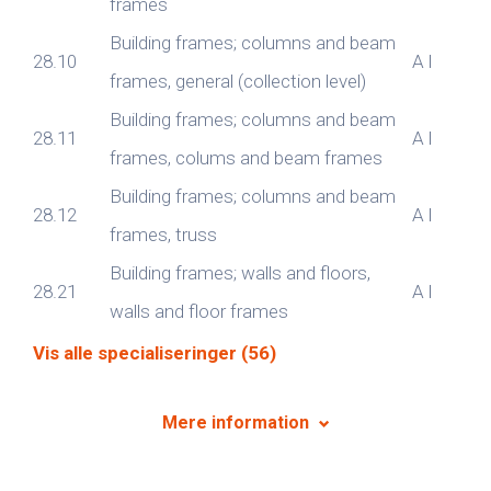
frames
Building frames; columns and beam
28.10
A
I
frames, general (collection level)
Building frames; columns and beam
28.11
A
I
frames, colums and beam frames
Building frames; columns and beam
28.12
A
I
frames, truss
Building frames; walls and floors,
28.21
A
I
walls and floor frames
Vis alle specialiseringer (56)
Mere information