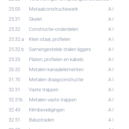
25.00
Metaalconstructiewerk
A
I
25.31
Skelet
A
I
25.32
Constructie-onderdelen
A
I
25.32.a
Klein staal, profielen
A
I
25.32.b
Samengestelde stalen liggers
A
I
25.33
Platen, profielen en kabels
A
I
26.32
Metalen kanaalelementen
A
I
31.70
Metalen draagconstructie
A
I
32.31
Vaste trappen
A
I
32.31b
Metalen vaste trappen
A
I
32.43
Klimbeveiligingen
A
I
32.51
Balustraden
A
I