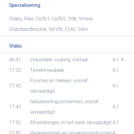
Specialisering
Stabu, Raw, Cisfb1, Cisfb2, Stlb, Vmsw,
Standaardbestek, Nl/sfb, Cctb, Sato
Stabu
46.41
Industriële coating, metaal
A
I
K
17.32
Terreinmeubilair
A
I
Poorten en hekken, vooraf
17.42
A
I
vervaardigd
Geluidweringsschermen, vooraf
17.43
A
I
vervaardigd
17.52
Afrasteringen, in het werk vervaardigd
A
I
22.82
Verankeringen en opvangconstructies
A